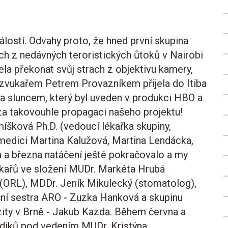
ostí. Odvahy proto, že hned první skupina
ch z nedávných teroristických ůtoků v Nairobi
ela překonat svůj strach z objektivu kamery,
zvukařem Petrem Provazníkem přijela do Itiba
 sluncem, který byl uveden v produkci HBO a
za takovouhle propagaci našeho projektu!
míšková Ph.D. (vedoucí lékařka skupiny,
 medici Martina Kalužová, Martina Lendácka,
 a března natáčení ještě pokračovalo a my
lékařů ve složení MUDr. Markéta Hrubá
(ORL), MDDr. Jeník Mikulecký (stomatolog),
ční sestra ARO - Zuzka Hanková a
skupinu
ity v Brně - Jakub Kazda. Během června a
mediků pod vedením
MUDr. Kristýna