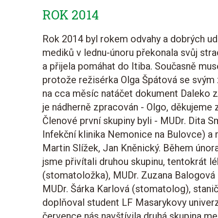
ROK 2014
Rok 2014 byl rokem odvahy a dobrých udál
mediků v lednu-únoru překonala svůj stra
a přijela pomáhat do Itiba. Současně mus
protože režisérka Olga Špátová se svým 
na cca měsíc natáčet dokument Daleko za
je nádherně zpracován - Olgo, děkujeme 
Členové první skupiny byli - MUDr. Dita S
Infekční klinika Nemonice na Bulovce) a
Martin Slížek, Jan Kněnický. Během února
jsme přivítali druhou skupinu, tentokrát 
(stomatoložka), MUDr. Zuzana Balogová 
MUDr. Šárka Karlová (stomatolog), stani
doplňoval student LF Masarykovy univerz
července nás navštívila druhá skupina 