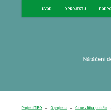
ÚVOD
O PROJEKTU
PODPO
Nátáčení d
Projekt ITIBO
O projektu
Co se v Itibu podařilo