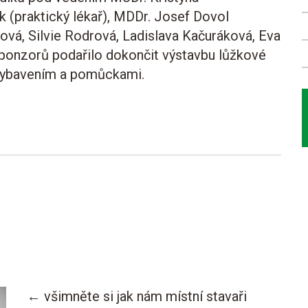
 (praktický lékař),
MDDr. Josef Dovol
ková,
Silvie Rodrová,
Ladislava Kačuráková,
Eva
ponzorů podařilo dokončit výstavbu lůžkové
t vybavením a pomůckami.
← všimněte si jak nám místní stavaři