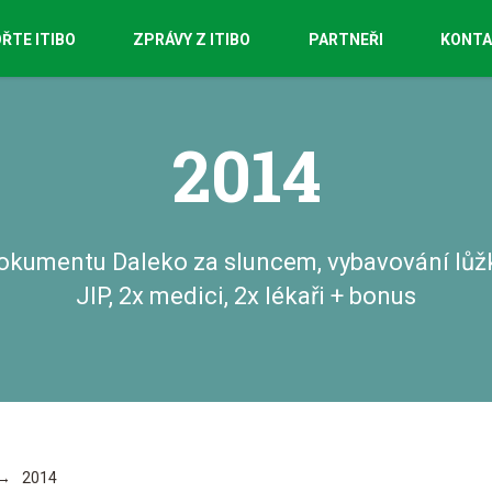
ŘTE ITIBO
ZPRÁVY Z ITIBO
PARTNEŘI
KONT
2014
okumentu Daleko za sluncem, vybavování lůžk
JIP, 2x medici, 2x lékaři + bonus
2014