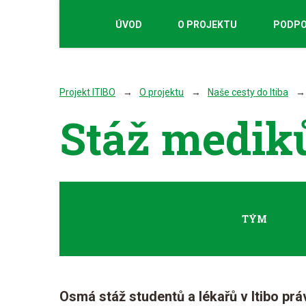
ÚVOD
O PROJEKTU
PODPO
Projekt ITIBO
O projektu
Naše cesty do Itiba
Stáž mediků
TÝM
Osmá stáž studentů a lékařů v Itibo pr