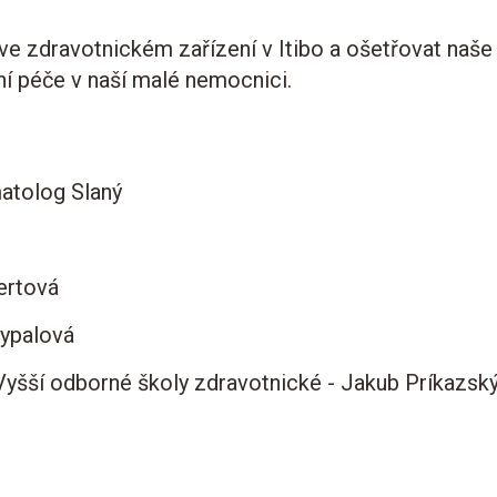
t ve zdravotnickém zařízení v Itibo a ošetřovat na
ní péče v naší malé nemocnici.
 - ARO Liberec
atolog Slaný
aha - Jíří Seiner
ertová
Alena Rozsypalová
 Vyšší odborné školy zdravotnické - Jakub Príkazsk