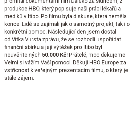
promítal dokumentární film Daleko za sluncem, z
produkce HBO, který popisuje naši práci lékařů a
mediků v Itibo. Po filmu byla diskuse, která neměla
konce. Lidé se zajímali jak o samotný projekt, tak i o
konkrétní pomoc. Následující den jsem dostal
od Vítka Vursta zprávu, že se rozhodli uspořádat
finanční sbírku a její výtěžek pro Itibo byl
neuvěřitelných
50.000 Kč
! Přátelé, moc děkujeme.
Velmi si vážím Vaší pomoci. Děkuji HBO Europe za
vstřícnost k veřejným prezentacím filmu, o který je
stále zájem.