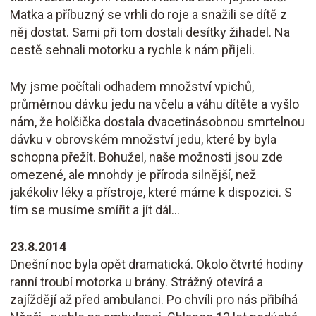
Matka a příbuzný se vrhli do roje a snažili se dítě z
něj dostat. Sami při tom dostali desítky žihadel. Na
cestě sehnali motorku a rychle k nám přijeli.
My jsme počítali odhadem množství vpichů,
průměrnou dávku jedu na včelu a váhu dítěte a vyšlo
nám, že holčička dostala dvacetinásobnou smrtelnou
dávku v obrovském množství jedu, které by byla
schopna přežít. Bohužel, naše možnosti jsou zde
omezené, ale mnohdy je příroda silnější, než
jakékoliv léky a přístroje, které máme k dispozici. S
tím se musíme smířit a jít dál...
23.8.2014
Dnešní noc byla opět dramatická. Okolo čtvrté hodiny
ranní troubí motorka u brány. Strážný otevírá a
zajíždějí až před ambulanci. Po chvíli pro nás přibíhá