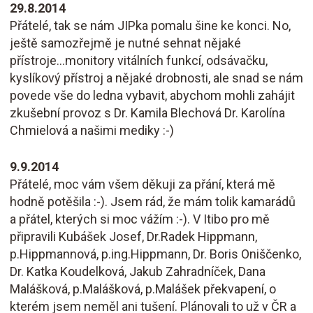
29.8.2014
Přátelé, tak se nám JIPka pomalu šine ke konci. No,
ještě samozřejmě je nutné sehnat nějaké
přístroje...monitory vitálních funkcí, odsávačku,
kyslíkový přístroj a nějaké drobnosti, ale snad se nám
povede vše do ledna vybavit, abychom mohli zahájit
zkušební provoz s Dr. Kamila Blechová Dr. Karolína
Chmielová a našimi mediky :-)
9.9.2014
Přátelé, moc vám všem děkuji za přání, která mě
hodně potěšila :-). Jsem rád, že mám tolik kamarádů
a přátel, kterých si moc vážím :-). V Itibo pro mě
připravili Kubášek Josef, Dr.Radek Hippmann,
p.Hippmannová, p.ing.Hippmann, Dr. Boris Oniščenko,
Dr. Katka Koudelková, Jakub Zahradníček, Dana
Malášková, p.Malášková, p.Malášek překvapení, o
kterém jsem neměl ani tušení. Plánovali to už v ČR a