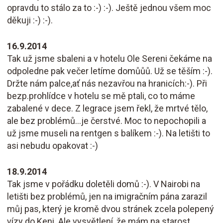
opravdu to stálo za to :-) :-). Ještě jednou všem moc
děkuji :-) :-).
16.9.2014
Tak už jsme sbaleni a v hotelu Ole Sereni čekáme na
odpoledne pak večer letíme domůůů. Už se těším :-).
Držte nám palce,ať nás nezavřou na hranicích:-). Při
bezp.prohlídce v hotelu se mě ptali, co to máme
zabalené v dece. Z legrace jsem řekl, že mrtvé tělo,
ale bez problémů...je čerstvé. Moc to nepochopili a
už jsme museli na rentgen s balíkem :-). Na letišti to
asi nebudu opakovat :-)
18.9.2014
Tak jsme v pořádku doletěli domů :-). V Nairobi na
letišti bez problémů, jen na imigračním pána zarazil
můj pas, který je kromě dvou stránek zcela polepený
vízy do Keni. Ale vysvětlení, že mám na starost