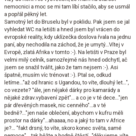
nemocnici a moc se mi tam líbí stačilo, aby se usmál
a popřál pěkný let.
Samotný let do Bruselu byl v poklidu. Pak jsem se jal
vyhledat WC na letišti a hned jsem byl vrácen do
evropské reality, kdy uklízečka doslova řvala na jednu
paní, aby nechodila na záchod, že je umytý...Vítej v
Evropě, zlatá Afrika v tomto :-). Na letišti v Praze byl
velmi milý celník, samozřejmě nás hned odchytl, ač
jsem se snažil tvářit, jako že tam nejsem :-). Asi
špatně, musím víc trénovat :-). Ptal se, odkud
letíme..."až od hranic s Ugandou, to víte, dlouhý let...",
co vezete? "ále, jen nějaké dárky pro kamarády a
nějaké zdrav.vybavení zpět"... a co je v té dece..."jen
pár dřevěných masek, nic cenného"...a v té
bedně?..."jen naše oblečení, abychom v kufru měli
prostor na dárky"...ahaaaa, no a jaký to tam v Africe
je?... "fakt drsný, to víte, skoro konec světa, samé
nemoce"... tak běžte a hodně štěstí..."děkujeme, víte,