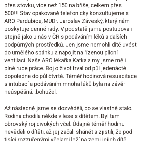
přes stovku, více než 150 na břiše, celkem přes
500!!! Stav opakovaně telefonicky konzultujeme s
ARO Pardubice, MUDr. Jaroslav Záveský, který nám
poskytuje cenné rady. V podstatě jsme postupovali
stejně jako u nás v ČR s podáváním léků a dalších
podpůrných prostředků. Jen jsme nemohli dítě uvést
do umělého spánku a napojit na řízenou plicní
ventilaci. Naše ARO lékařka Katka a my jsme měli
plné ruce práce. Boj o život trval od půl jedenácté
dopoledne do půl čtvrté. Téměř hodinová resuscitace
s intubací a podáváním mnoha léků byla na závěr
neúspěšná...bohužel.
Až následně jsme se dozvěděli, co se vlastně stalo.
Rodina chodila někde v lese s dítětem. Byl tam
obrovský roj divokých včel. Údajně téměř hodinu
nevěděli o dítěti, až jej začali shánět a zjistili, že pod
tisíci rozzuřenými včelami leží na zemi jejich dítě.