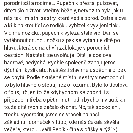
porodní sál a rodíme... Pupečník přestal pulzovat,
dítěti šlo o život. Vteřiny běžely, nervozita byla jak u
nás tak i místní sestry, která vedla porod. Ostrá slova
a křik na kroutící se rodičku vybízel k vyvíjení tlaku.
Vidíme nožičku, pupečník vylézá stále víc. Daří se
vytáhnout druhou nožku a pak se vytahuje dítě po
hlavu, která se na chvíli zablokuje v porodních
cestách. Naštěstí se uvolňuje. Dítě je doslova
hadrové, nedýchá. Rychle společně zahajujeme
dýchání, kyslík atd. Naštěstí slavíme úspěch a prcek
se chytá. Podle zkušené místní sestry v nemocnici
to bylo hlavně o štěstí, než o rozumu. Bylo to doslova
o fous, už jen to, že kdybychom se zpozdili s
příjezdem třeba o pět minut, rodili bychom v autě a i
to, že dítě rychle začalo dýchat. No, tak spokojeni,
trochu vyčerpáni, jsme se vraceli na naší
základnu...domeček v Itibo, kde nás čekala skvělá
večeře, kterou uvařil Pepík - čína s oříšky a rýží :-).