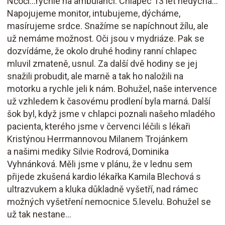
Nčoči...rychle na ambulanci. Chlapec 13 let nedýchá...
Napojujeme monitor, intubujeme, dýcháme,
masírujeme srdce. Snažíme se napíchnout žílu, ale
už nemáme možnost. Oči jsou v mydriáze. Pak se
dozvídáme, že okolo druhé hodiny ranní chlapec
mluvil zmateně, usnul. Za další dvě hodiny se jej
snažili probudit, ale marně a tak ho naložili na
motorku a rychle jeli k nám. Bohužel, naše intervence
už vzhledem k časovému prodlení byla marná. Další
šok byl, když jsme v chlapci poznali našeho mladého
pacienta, kterého jsme v červenci léčili s lékaři
Kristýnou Herrmannovou Milanem Trojánkem
a našimi mediky Silvie Rodrová, Dominika
Vyhnánková. Měli jsme v plánu, že v lednu sem
přijede zkušená kardio lékařka Kamila Blechová s
ultrazvukem a kluka důkladně vyšetří, nad rámec
možných vyšetření nemocnice 5.levelu. Bohužel se
už tak nestane...