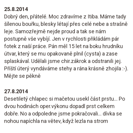
25.8.2014
Dobrý den, přátelé. Moc zdravíme z Itiba. Máme tady
šílenou bouřku, blesky létají přes celé nebe a strašně
leje. Samozřejmě nejde proud a tak se nám
postupně vše vybíjí. Jen v rychlosti přikládám pár
fotek z naší práce. Pán měl 15 let na boku hrudníku
útvar, který se mu opakovaně plnil (cysta) a zase
splaskával. Udělali jsme chir.zákrok a odstranili jej.
Příští úterý vyndáváme stehy a rána krásně zhojila :-).
Mějte se pěkně
27.8.2014
Desetiletý chlapec si mačetou usekl část prstu... Po
dvou hodinách oper.výkonu dopadl prst celkem
dobře. No a odpoledne jsme pokračovali... dívka se
nohou napíchla na větev, když lezla na strom