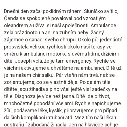
Dnešní den začal poklidným ránem. Sluníčko svítilo,
Čenda se spokojeně povaloval pod vzrostlým
oleandrem a užíval si naší společnosti. Ambulance
zela prázdnotou a ani na zubním nebyl žádný
zájemce o sanaci svého chrupu. Okolo půl jedenácté
prosvištěla velikou rychlostí okolo naší terasy ve
směru k ambulanci motorka s dvěma lidmi, držícími
dítě. Joseph volá, že je tam emergency. Rychle se
všichni aktivujeme a chvátáme na ambulanci. Dítě už
je na našem chir.sálku. Pár vteřin nám trvá, než se
zorientujeme, co se vlastně děje. Po celém těle
dítěte jsou žihadla a plno včel ještě visí zadečky na
těle. Diagnóza je více než jasná. Dítě jde o život,
mnohočetné pobodání včelami. Rychle napichujeme
žílu, podáváme léky, kyslík, připravujeme pro případ
dalších komplikací intubaci atd. Mezitím naši lékaři
odstraňují zabodaná žihadla. Jen na hlavičce jich je