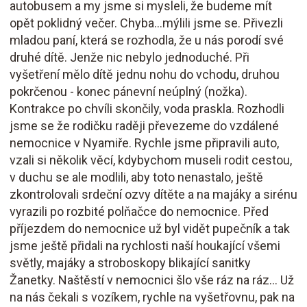
autobusem a my jsme si mysleli, že budeme mít
opět poklidný večer. Chyba...mýlili jsme se. Přivezli
mladou paní, která se rozhodla, že u nás porodí své
druhé dítě. Jenže nic nebylo jednoduché. Při
vyšetření mělo dítě jednu nohu do vchodu, druhou
pokrčenou - konec pánevní neúplný (nožka).
Kontrakce po chvíli skončily, voda praskla. Rozhodli
jsme se že rodičku raději převezeme do vzdálené
nemocnice v Nyamiře. Rychle jsme připravili auto,
vzali si několik věcí, kdybychom museli rodit cestou,
v duchu se ale modlili, aby toto nenastalo, ještě
zkontrolovali srdeční ozvy dítěte a na majáky a sirénu
vyrazili po rozbité polňačce do nemocnice. Před
příjezdem do nemocnice už byl vidět pupečník a tak
jsme ještě přidali na rychlosti naší houkající všemi
světly, majáky a stroboskopy blikající sanitky
Žanetky. Naštěstí v nemocnici šlo vše ráz na ráz... Už
na nás čekali s vozíkem, rychle na vyšetřovnu, pak na