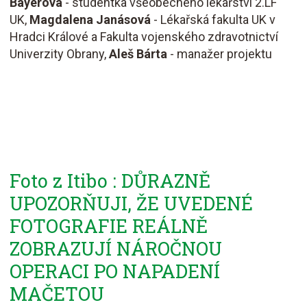
Bayerová
- studentka všeobecného lékařství 2.LF
UK,
Magdalena Janásová
- Lékařská fakulta UK v
Hradci Králové a Fakulta vojenského zdravotnictví
Univerzity Obrany,
Aleš Bárta
- manažer projektu
Foto z Itibo : DŮRAZNĚ
UPOZORŇUJI, ŽE UVEDENÉ
FOTOGRAFIE REÁLNĚ
ZOBRAZUJÍ NÁROČNOU
OPERACI PO NAPADENÍ
MAČETOU