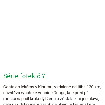
Série fotek č.7
Cesta do lékárny v Kisumu, vzdálené od Itiba 120 km,
návštěva rybářské vesnice Dunga, kde před pár
měsíci napadl krokodýl ženu a zůstala z ní jen hlava,
dále pak dokoupení zásob na hlavním kisumském