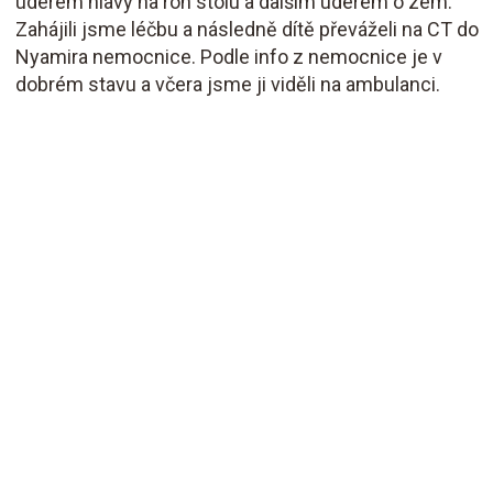
úderem hlavy na roh stolu a dalším úderem o zem.
Zahájili jsme léčbu a následně dítě převáželi na CT do
Nyamira nemocnice. Podle info z nemocnice je v
dobrém stavu a včera jsme ji viděli na ambulanci.