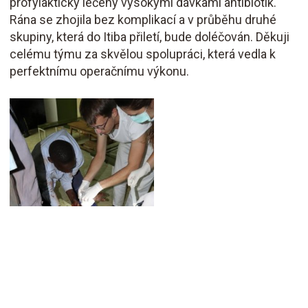
profylakticky léčený vysokými dávkami antibiotik.
Rána se zhojila bez komplikací a v průběhu druhé
skupiny, která do Itiba přiletí, bude doléčován. Děkuji
celému týmu za skvělou spolupráci, která vedla k
perfektnímu operačnímu výkonu.