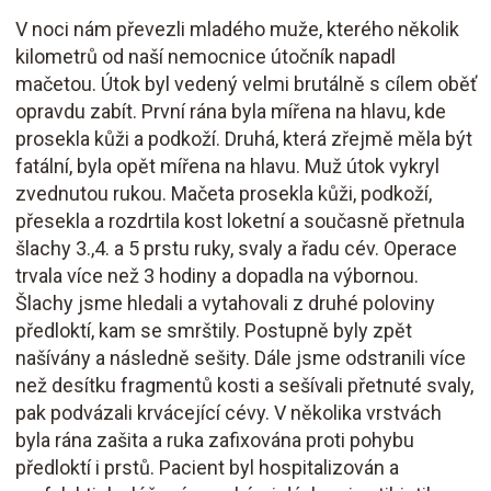
V noci nám převezli mladého muže, kterého několik
kilometrů od naší nemocnice útočník napadl
mačetou. Útok byl vedený velmi brutálně s cílem oběť
opravdu zabít. První rána byla mířena na hlavu, kde
prosekla kůži a podkoží. Druhá, která zřejmě měla být
fatální, byla opět mířena na hlavu. Muž útok vykryl
zvednutou rukou. Mačeta prosekla kůži, podkoží,
přesekla a rozdrtila kost loketní a současně přetnula
šlachy 3.,4. a 5 prstu ruky, svaly a řadu cév. Operace
trvala více než 3 hodiny a dopadla na výbornou.
Šlachy jsme hledali a vytahovali z druhé poloviny
předloktí, kam se smrštily. Postupně byly zpět
našívány a následně sešity. Dále jsme odstranili více
než desítku fragmentů kosti a sešívali přetnuté svaly,
pak podvázali krvácející cévy. V několika vrstvách
byla rána zašita a ruka zafixována proti pohybu
předloktí i prstů. Pacient byl hospitalizován a